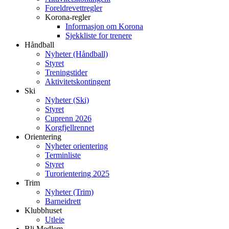
Foreldrevettregler
Korona-regler
Informasjon om Korona
Sjekkliste for trenere
Håndball
Nyheter (Håndball)
Styret
Treningstider
Aktivitetskontingent
Ski
Nyheter (Ski)
Styret
Cuprenn 2026
Korgfjellrennet
Orientering
Nyheter orientering
Terminliste
Styret
Turorientering 2025
Trim
Nyheter (Trim)
Barneidrett
Klubbhuset
Utleie
Bli Medlem