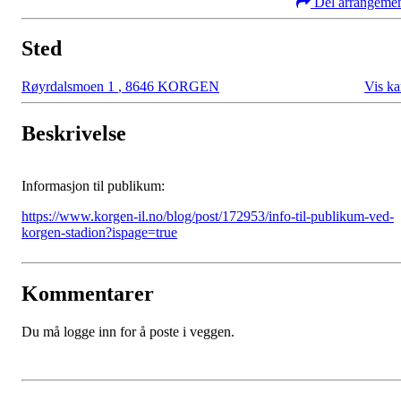
Del arrangeme
Sted
Røyrdalsmoen 1
,
8646 KORGEN
Vis ka
Beskrivelse
Informasjon til publikum:
https://www.korgen-il.no/blog/post/172953/info-til-publikum-ved-
korgen-stadion?ispage=true
Kommentarer
Du må logge inn for å poste i veggen.