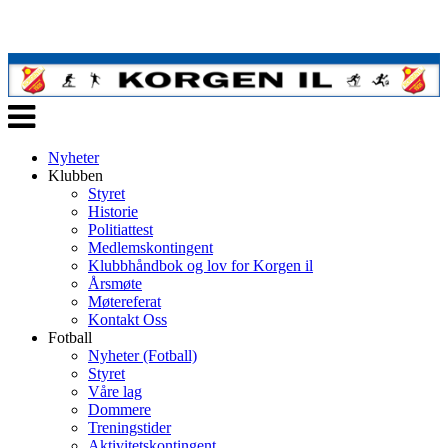
Veksle
navigasjon
Nyheter
Klubben
Styret
Historie
Politiattest
Medlemskontingent
Klubbhåndbok og lov for Korgen il
Årsmøte
Møtereferat
Kontakt Oss
Fotball
Nyheter (Fotball)
Styret
Våre lag
Dommere
Treningstider
Aktivitetskontingent