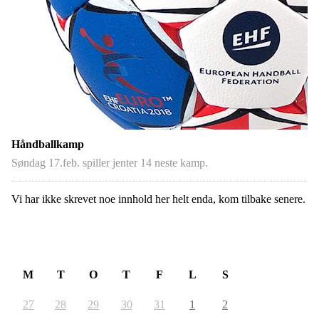
Håndballkamp
Søndag 17.feb. spiller jenter 14 neste kamp.
Vi har ikke skrevet noe innhold her helt enda, kom tilbake senere.
August 2026
M
T
O
T
F
L
S
27
28
29
30
31
1
2