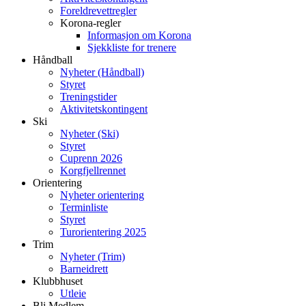
Foreldrevettregler
Korona-regler
Informasjon om Korona
Sjekkliste for trenere
Håndball
Nyheter (Håndball)
Styret
Treningstider
Aktivitetskontingent
Ski
Nyheter (Ski)
Styret
Cuprenn 2026
Korgfjellrennet
Orientering
Nyheter orientering
Terminliste
Styret
Turorientering 2025
Trim
Nyheter (Trim)
Barneidrett
Klubbhuset
Utleie
Bli Medlem