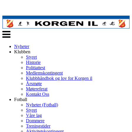
Veksle
navigasjon
Nyheter
Klubben
Styret
Historie
Politiattest
Medlemskontingent
Klubbhåndbok og lov for Korgen il
Årsmøte
Møtereferat
Kontakt Oss
Fotball
Nyheter (Fotball)
Styret
Våre lag
Dommere
Treningstider
Aktivitetskontingent