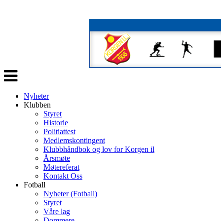
Veksle
navigasjon
Nyheter
Klubben
Styret
Historie
Politiattest
Medlemskontingent
Klubbhåndbok og lov for Korgen il
Årsmøte
Møtereferat
Kontakt Oss
Fotball
Nyheter (Fotball)
Styret
Våre lag
Dommere