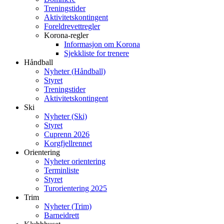
Treningstider
Aktivitetskontingent
Foreldrevettregler
Korona-regler
Informasjon om Korona
Sjekkliste for trenere
Håndball
Nyheter (Håndball)
Styret
Treningstider
Aktivitetskontingent
Ski
Nyheter (Ski)
Styret
Cuprenn 2026
Korgfjellrennet
Orientering
Nyheter orientering
Terminliste
Styret
Turorientering 2025
Trim
Nyheter (Trim)
Barneidrett