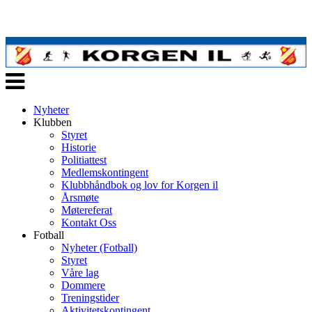
Veksle
navigasjon
Nyheter
Klubben
Styret
Historie
Politiattest
Medlemskontingent
Klubbhåndbok og lov for Korgen il
Årsmøte
Møtereferat
Kontakt Oss
Fotball
Nyheter (Fotball)
Styret
Våre lag
Dommere
Treningstider
Aktivitetskontingent