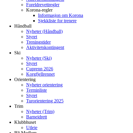
Foreldrevettregler
Korona-regler
Informasjon om Korona
Sjekkliste for trenere
Håndball
Nyheter (Håndball)
Styret
Treningstider
Aktivitetskontingent
Ski
Nyheter (Ski)
Styret
Cuprenn 2026
Korgfjellrennet
Orientering
Nyheter orientering
Terminliste
Styret
Turorientering 2025
Trim
Nyheter (Trim)
Barneidrett
Klubbhuset
Utleie
Bli Medlem