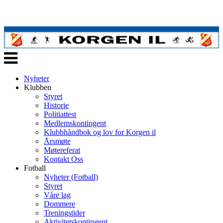
Veksle
navigasjon
Nyheter
Klubben
Styret
Historie
Politiattest
Medlemskontingent
Klubbhåndbok og lov for Korgen il
Årsmøte
Møtereferat
Kontakt Oss
Fotball
Nyheter (Fotball)
Styret
Våre lag
Dommere
Treningstider
Aktivitetskontingent