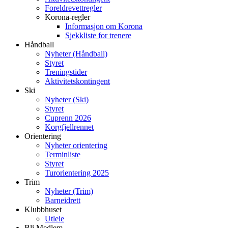
Foreldrevettregler
Korona-regler
Informasjon om Korona
Sjekkliste for trenere
Håndball
Nyheter (Håndball)
Styret
Treningstider
Aktivitetskontingent
Ski
Nyheter (Ski)
Styret
Cuprenn 2026
Korgfjellrennet
Orientering
Nyheter orientering
Terminliste
Styret
Turorientering 2025
Trim
Nyheter (Trim)
Barneidrett
Klubbhuset
Utleie
Bli Medlem