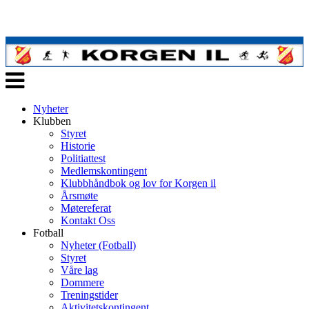
Veksle
navigasjon
Nyheter
Klubben
Styret
Historie
Politiattest
Medlemskontingent
Klubbhåndbok og lov for Korgen il
Årsmøte
Møtereferat
Kontakt Oss
Fotball
Nyheter (Fotball)
Styret
Våre lag
Dommere
Treningstider
Aktivitetskontingent