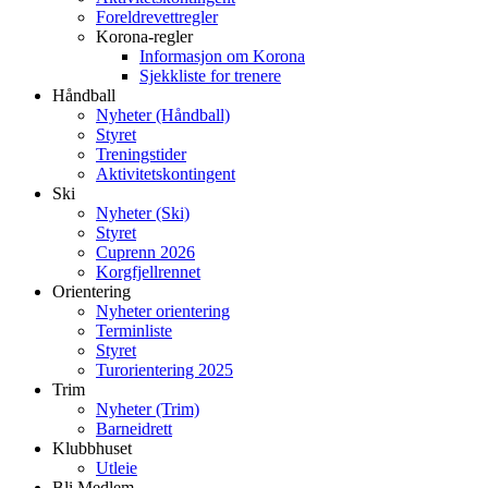
Foreldrevettregler
Korona-regler
Informasjon om Korona
Sjekkliste for trenere
Håndball
Nyheter (Håndball)
Styret
Treningstider
Aktivitetskontingent
Ski
Nyheter (Ski)
Styret
Cuprenn 2026
Korgfjellrennet
Orientering
Nyheter orientering
Terminliste
Styret
Turorientering 2025
Trim
Nyheter (Trim)
Barneidrett
Klubbhuset
Utleie
Bli Medlem