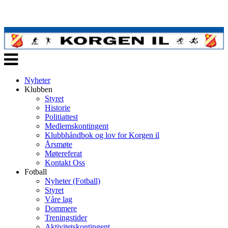
Veksle
navigasjon
Nyheter
Klubben
Styret
Historie
Politiattest
Medlemskontingent
Klubbhåndbok og lov for Korgen il
Årsmøte
Møtereferat
Kontakt Oss
Fotball
Nyheter (Fotball)
Styret
Våre lag
Dommere
Treningstider
Aktivitetskontingent