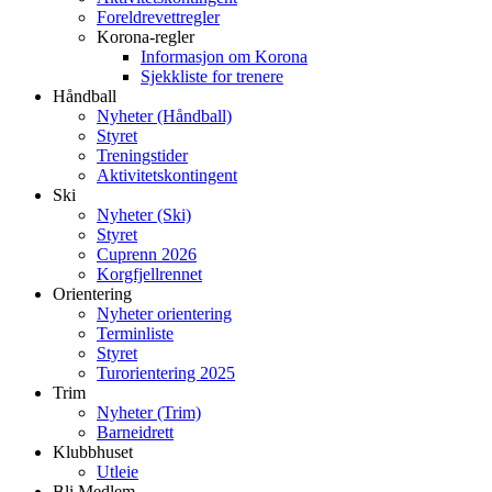
Foreldrevettregler
Korona-regler
Informasjon om Korona
Sjekkliste for trenere
Håndball
Nyheter (Håndball)
Styret
Treningstider
Aktivitetskontingent
Ski
Nyheter (Ski)
Styret
Cuprenn 2026
Korgfjellrennet
Orientering
Nyheter orientering
Terminliste
Styret
Turorientering 2025
Trim
Nyheter (Trim)
Barneidrett
Klubbhuset
Utleie
Bli Medlem