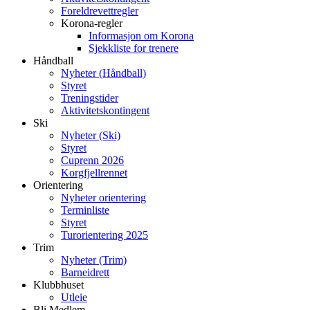
Foreldrevettregler
Korona-regler
Informasjon om Korona
Sjekkliste for trenere
Håndball
Nyheter (Håndball)
Styret
Treningstider
Aktivitetskontingent
Ski
Nyheter (Ski)
Styret
Cuprenn 2026
Korgfjellrennet
Orientering
Nyheter orientering
Terminliste
Styret
Turorientering 2025
Trim
Nyheter (Trim)
Barneidrett
Klubbhuset
Utleie
Bli Medlem