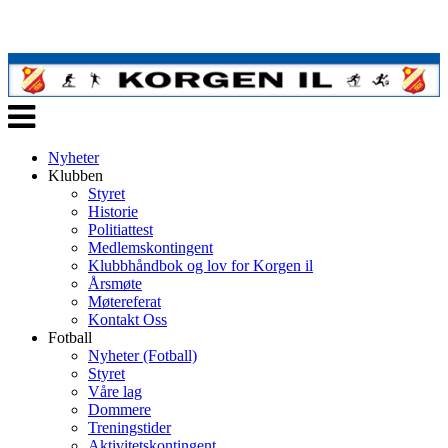
Veksle
navigasjon
Nyheter
Klubben
Styret
Historie
Politiattest
Medlemskontingent
Klubbhåndbok og lov for Korgen il
Årsmøte
Møtereferat
Kontakt Oss
Fotball
Nyheter (Fotball)
Styret
Våre lag
Dommere
Treningstider
Aktivitetskontingent