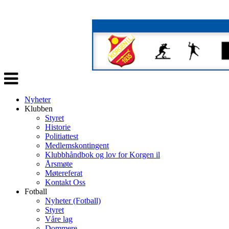
Veksle
navigasjon
Nyheter
Klubben
Styret
Historie
Politiattest
Medlemskontingent
Klubbhåndbok og lov for Korgen il
Årsmøte
Møtereferat
Kontakt Oss
Fotball
Nyheter (Fotball)
Styret
Våre lag
Dommere