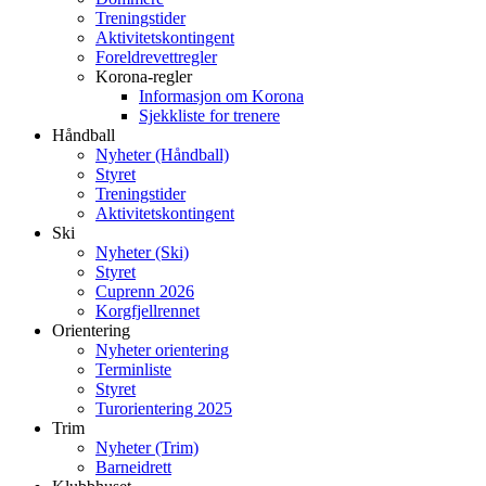
Treningstider
Aktivitetskontingent
Foreldrevettregler
Korona-regler
Informasjon om Korona
Sjekkliste for trenere
Håndball
Nyheter (Håndball)
Styret
Treningstider
Aktivitetskontingent
Ski
Nyheter (Ski)
Styret
Cuprenn 2026
Korgfjellrennet
Orientering
Nyheter orientering
Terminliste
Styret
Turorientering 2025
Trim
Nyheter (Trim)
Barneidrett