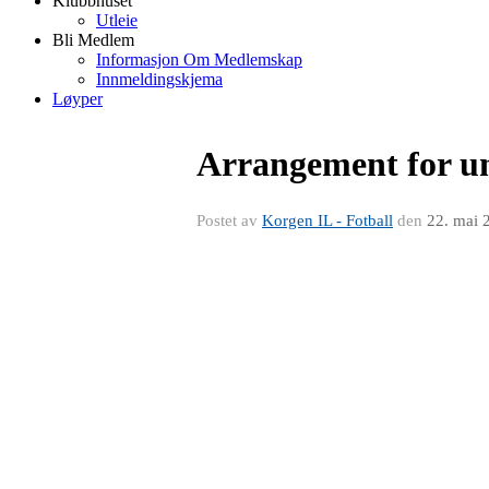
Klubbhuset
Utleie
Bli Medlem
Informasjon Om Medlemskap
Innmeldingskjema
Løyper
Arrangement for un
Postet av
Korgen IL - Fotball
den
22. mai 