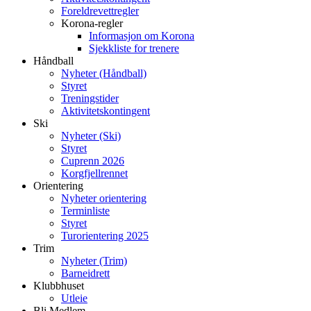
Foreldrevettregler
Korona-regler
Informasjon om Korona
Sjekkliste for trenere
Håndball
Nyheter (Håndball)
Styret
Treningstider
Aktivitetskontingent
Ski
Nyheter (Ski)
Styret
Cuprenn 2026
Korgfjellrennet
Orientering
Nyheter orientering
Terminliste
Styret
Turorientering 2025
Trim
Nyheter (Trim)
Barneidrett
Klubbhuset
Utleie
Bli Medlem