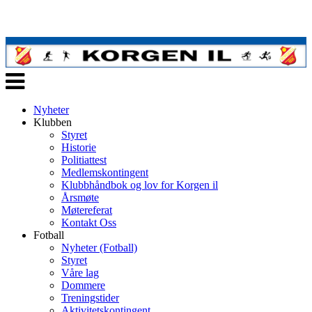
Veksle
navigasjon
Nyheter
Klubben
Styret
Historie
Politiattest
Medlemskontingent
Klubbhåndbok og lov for Korgen il
Årsmøte
Møtereferat
Kontakt Oss
Fotball
Nyheter (Fotball)
Styret
Våre lag
Dommere
Treningstider
Aktivitetskontingent