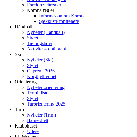
Foreldrevettregler
Korona-regler
Informasjon om Korona
Sjekkliste for trenere
Håndball
Nyheter (Håndball)
Styret
Treningstider
Aktivitetskontingent
Ski
Nyheter (Ski)
Styret
Cuprenn 2026
Korgfjellrennet
Orientering
Nyheter orientering
Terminliste
Styret
Turorientering 2025
Trim
Nyheter (Trim)
Barneidrett
Klubbhuset
Utleie
Bli Medlem