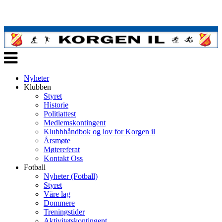
Veksle
navigasjon
Nyheter
Klubben
Styret
Historie
Politiattest
Medlemskontingent
Klubbhåndbok og lov for Korgen il
Årsmøte
Møtereferat
Kontakt Oss
Fotball
Nyheter (Fotball)
Styret
Våre lag
Dommere
Treningstider
Aktivitetskontingent