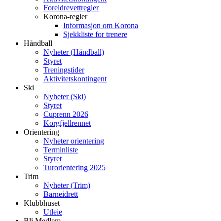
Foreldrevettregler
Korona-regler
Informasjon om Korona
Sjekkliste for trenere
Håndball
Nyheter (Håndball)
Styret
Treningstider
Aktivitetskontingent
Ski
Nyheter (Ski)
Styret
Cuprenn 2026
Korgfjellrennet
Orientering
Nyheter orientering
Terminliste
Styret
Turorientering 2025
Trim
Nyheter (Trim)
Barneidrett
Klubbhuset
Utleie
Bli Medlem