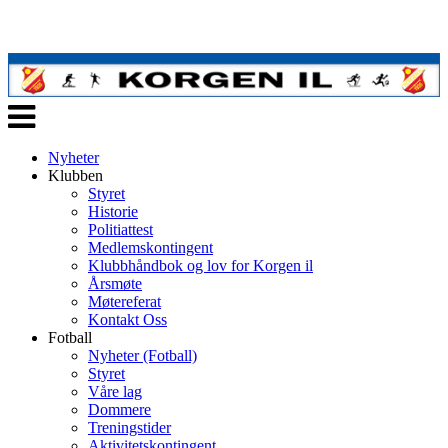
Veksle
navigasjon
Nyheter
Klubben
Styret
Historie
Politiattest
Medlemskontingent
Klubbhåndbok og lov for Korgen il
Årsmøte
Møtereferat
Kontakt Oss
Fotball
Nyheter (Fotball)
Styret
Våre lag
Dommere
Treningstider
Aktivitetskontingent