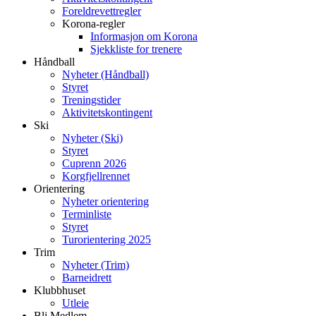
Foreldrevettregler
Korona-regler
Informasjon om Korona
Sjekkliste for trenere
Håndball
Nyheter (Håndball)
Styret
Treningstider
Aktivitetskontingent
Ski
Nyheter (Ski)
Styret
Cuprenn 2026
Korgfjellrennet
Orientering
Nyheter orientering
Terminliste
Styret
Turorientering 2025
Trim
Nyheter (Trim)
Barneidrett
Klubbhuset
Utleie
Bli Medlem