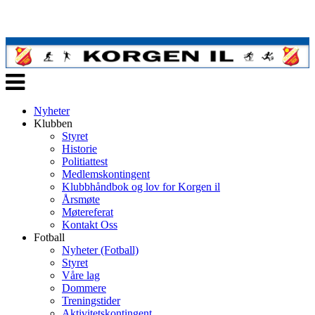
Veksle
navigasjon
Nyheter
Klubben
Styret
Historie
Politiattest
Medlemskontingent
Klubbhåndbok og lov for Korgen il
Årsmøte
Møtereferat
Kontakt Oss
Fotball
Nyheter (Fotball)
Styret
Våre lag
Dommere
Treningstider
Aktivitetskontingent