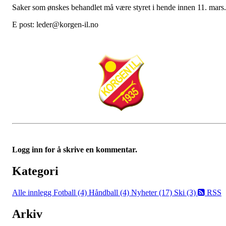
Saker som ønskes behandlet må være styret i hende innen 11. mars.
E post: leder@korgen-il.no
Logg inn for å skrive en kommentar.
Kategori
Alle innlegg
Fotball (4)
Håndball (4)
Nyheter (17)
Ski (3)
RSS
Arkiv