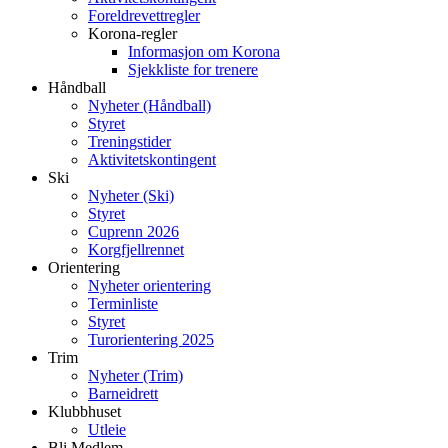
Foreldrevettregler
Korona-regler
Informasjon om Korona
Sjekkliste for trenere
Håndball
Nyheter (Håndball)
Styret
Treningstider
Aktivitetskontingent
Ski
Nyheter (Ski)
Styret
Cuprenn 2026
Korgfjellrennet
Orientering
Nyheter orientering
Terminliste
Styret
Turorientering 2025
Trim
Nyheter (Trim)
Barneidrett
Klubbhuset
Utleie
Bli Medlem