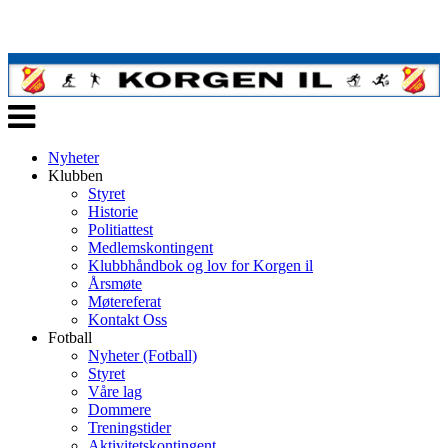
Veksle
navigasjon
Nyheter
Klubben
Styret
Historie
Politiattest
Medlemskontingent
Klubbhåndbok og lov for Korgen il
Årsmøte
Møtereferat
Kontakt Oss
Fotball
Nyheter (Fotball)
Styret
Våre lag
Dommere
Treningstider
Aktivitetskontingent