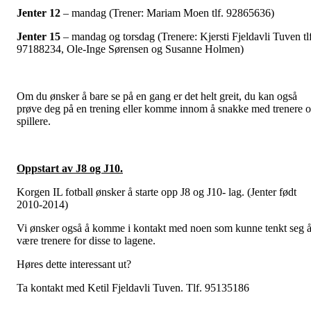
Jenter 12
– mandag (Trener: Mariam Moen tlf. 92865636)
Jenter 15
– mandag og torsdag (Trenere: Kjersti Fjeldavli Tuven tlf
97188234, Ole-Inge Sørensen og Susanne Holmen)
Om du ønsker å bare se på en gang er det helt greit, du kan også
prøve deg på en trening eller komme innom å snakke med trenere 
spillere.
Oppstart av J8 og J10.
Korgen IL fotball ønsker å starte opp J8 og J10- lag. (Jenter født
2010-2014)
Vi ønsker også å komme i kontakt med noen som kunne tenkt seg 
være trenere for disse to lagene.
Høres dette interessant ut?
Ta kontakt med Ketil Fjeldavli Tuven. Tlf. 95135186