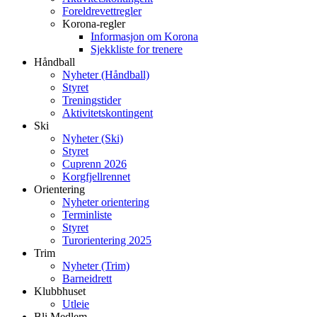
Foreldrevettregler
Korona-regler
Informasjon om Korona
Sjekkliste for trenere
Håndball
Nyheter (Håndball)
Styret
Treningstider
Aktivitetskontingent
Ski
Nyheter (Ski)
Styret
Cuprenn 2026
Korgfjellrennet
Orientering
Nyheter orientering
Terminliste
Styret
Turorientering 2025
Trim
Nyheter (Trim)
Barneidrett
Klubbhuset
Utleie
Bli Medlem