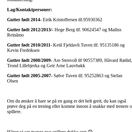
Lag/Kontaktpersoner:
Gutter født 2014-
Eirik Kristoffersen tlf.95930362
Gutter født 2012/2013/-
Hege Berg tlf. 90624547 og Mailiss
Reinåmo
Gutter født 2010/2011-
Ketil Fjeldavli Tuven tlf. 95135186 og
Kevin Fredriksen
Gutter født 2008/2009-
Are Stenvoll tlf 90557389, Håvard Røilid,
Trond Lillebjerka og Geir Arne Lauvbakk
Gutter født 2005-2007-
Sølve Tuven tlf. 95252863 og Stefan
Olsen
Om du ønsker å bare se på en gang er det helt greit, du kan også
prøve deg på en trening eller komme innom å snakke med trenere 
spillere.
Håper vi ser mange nye spillere dukke opp 😊