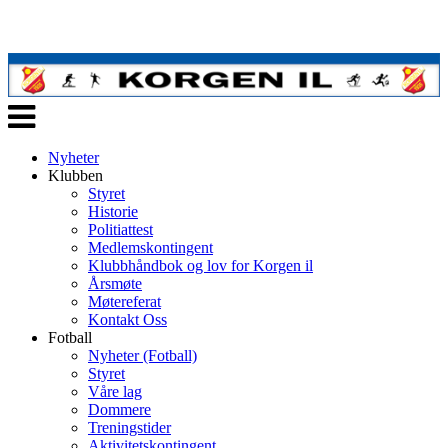
Veksle
navigasjon
Nyheter
Klubben
Styret
Historie
Politiattest
Medlemskontingent
Klubbhåndbok og lov for Korgen il
Årsmøte
Møtereferat
Kontakt Oss
Fotball
Nyheter (Fotball)
Styret
Våre lag
Dommere
Treningstider
Aktivitetskontingent