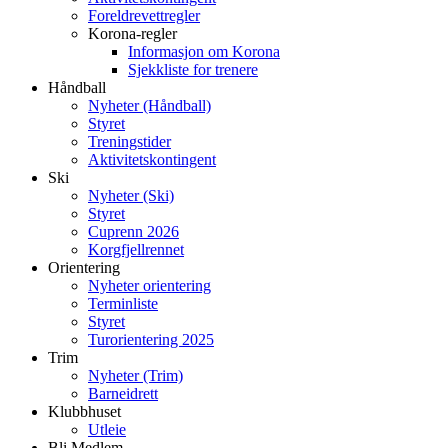
Foreldrevettregler
Korona-regler
Informasjon om Korona
Sjekkliste for trenere
Håndball
Nyheter (Håndball)
Styret
Treningstider
Aktivitetskontingent
Ski
Nyheter (Ski)
Styret
Cuprenn 2026
Korgfjellrennet
Orientering
Nyheter orientering
Terminliste
Styret
Turorientering 2025
Trim
Nyheter (Trim)
Barneidrett
Klubbhuset
Utleie
Bli Medlem