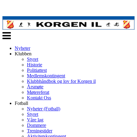
Veksle
navigasjon
Nyheter
Klubben
Styret
Historie
Politiattest
Medlemskontingent
Klubbhåndbok og lov for Korgen il
Årsmøte
Møtereferat
Kontakt Oss
Fotball
Nyheter (Fotball)
Styret
Våre lag
Dommere
Treningstider
Aktivitetskontingent