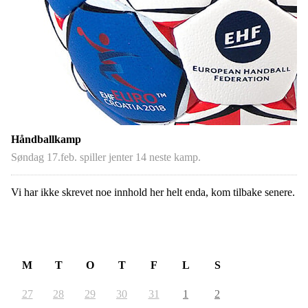
Håndballkamp
Søndag 17.feb. spiller jenter 14 neste kamp.
Vi har ikke skrevet noe innhold her helt enda, kom tilbake senere.
August 2026
M
T
O
T
F
L
S
27
28
29
30
31
1
2