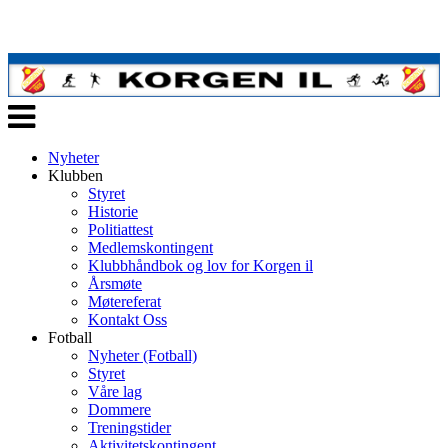
Veksle
navigasjon
Nyheter
Klubben
Styret
Historie
Politiattest
Medlemskontingent
Klubbhåndbok og lov for Korgen il
Årsmøte
Møtereferat
Kontakt Oss
Fotball
Nyheter (Fotball)
Styret
Våre lag
Dommere
Treningstider
Aktivitetskontingent