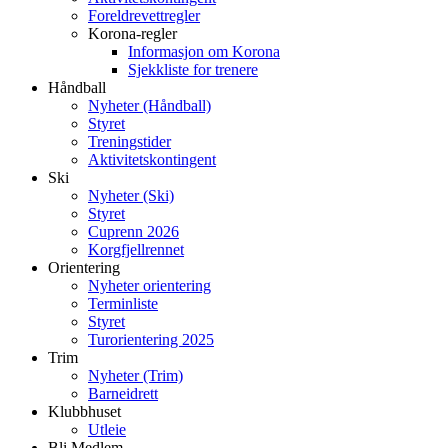
Foreldrevettregler
Korona-regler
Informasjon om Korona
Sjekkliste for trenere
Håndball
Nyheter (Håndball)
Styret
Treningstider
Aktivitetskontingent
Ski
Nyheter (Ski)
Styret
Cuprenn 2026
Korgfjellrennet
Orientering
Nyheter orientering
Terminliste
Styret
Turorientering 2025
Trim
Nyheter (Trim)
Barneidrett
Klubbhuset
Utleie
Bli Medlem