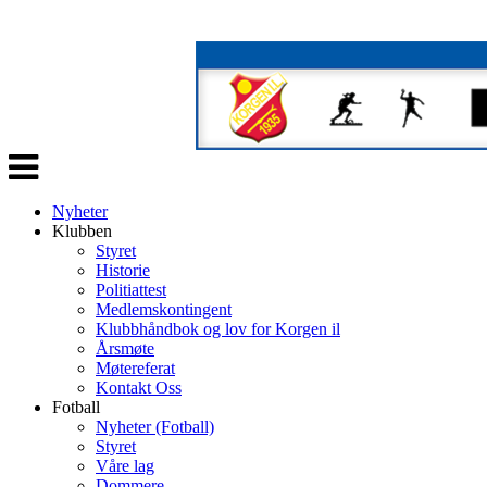
Veksle
navigasjon
Nyheter
Klubben
Styret
Historie
Politiattest
Medlemskontingent
Klubbhåndbok og lov for Korgen il
Årsmøte
Møtereferat
Kontakt Oss
Fotball
Nyheter (Fotball)
Styret
Våre lag
Dommere