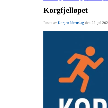
Korgfjelløpet
Postet av
Korgen Idrettslag
den
22. jul 20