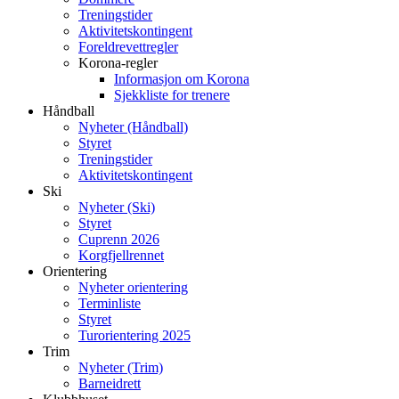
Treningstider
Aktivitetskontingent
Foreldrevettregler
Korona-regler
Informasjon om Korona
Sjekkliste for trenere
Håndball
Nyheter (Håndball)
Styret
Treningstider
Aktivitetskontingent
Ski
Nyheter (Ski)
Styret
Cuprenn 2026
Korgfjellrennet
Orientering
Nyheter orientering
Terminliste
Styret
Turorientering 2025
Trim
Nyheter (Trim)
Barneidrett