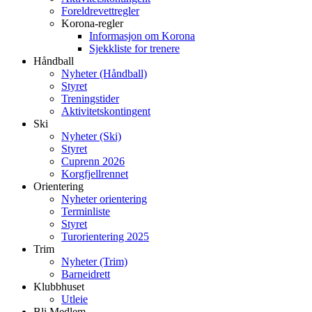
Foreldrevettregler
Korona-regler
Informasjon om Korona
Sjekkliste for trenere
Håndball
Nyheter (Håndball)
Styret
Treningstider
Aktivitetskontingent
Ski
Nyheter (Ski)
Styret
Cuprenn 2026
Korgfjellrennet
Orientering
Nyheter orientering
Terminliste
Styret
Turorientering 2025
Trim
Nyheter (Trim)
Barneidrett
Klubbhuset
Utleie
Bli Medlem