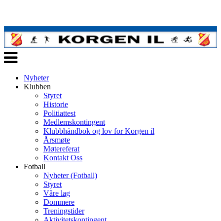
Veksle
navigasjon
Nyheter
Klubben
Styret
Historie
Politiattest
Medlemskontingent
Klubbhåndbok og lov for Korgen il
Årsmøte
Møtereferat
Kontakt Oss
Fotball
Nyheter (Fotball)
Styret
Våre lag
Dommere
Treningstider
Aktivitetskontingent