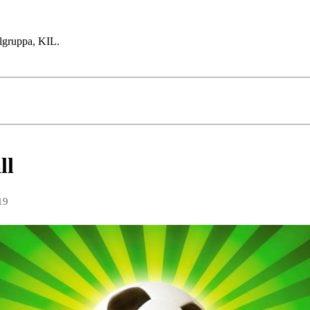
lgruppa, KIL.
ll
19