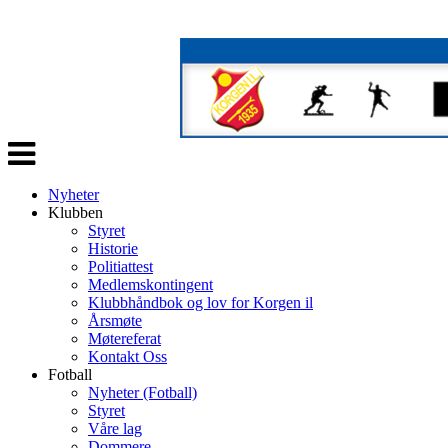
Veksle
navigasjon
Nyheter
Klubben
Styret
Historie
Politiattest
Medlemskontingent
Klubbhåndbok og lov for Korgen il
Årsmøte
Møtereferat
Kontakt Oss
Fotball
Nyheter (Fotball)
Styret
Våre lag
Dommere