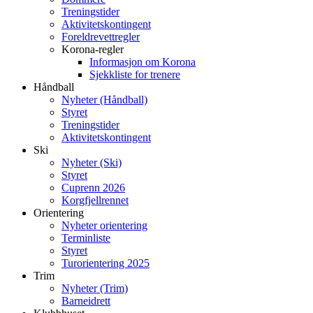
Treningstider
Aktivitetskontingent
Foreldrevettregler
Korona-regler
Informasjon om Korona
Sjekkliste for trenere
Håndball
Nyheter (Håndball)
Styret
Treningstider
Aktivitetskontingent
Ski
Nyheter (Ski)
Styret
Cuprenn 2026
Korgfjellrennet
Orientering
Nyheter orientering
Terminliste
Styret
Turorientering 2025
Trim
Nyheter (Trim)
Barneidrett