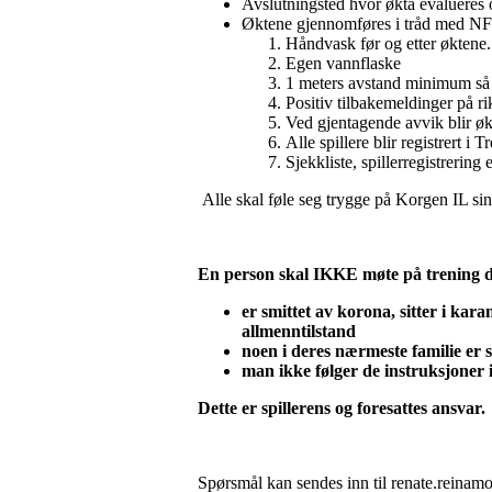
Avslutningsted hvor økta evalueres o
Øktene gjennomføres i tråd med NF
Håndvask før og etter øktene. 
Egen vannflaske
1 meters avstand minimum så 
Positiv tilbakemeldinger på rik
Ved gjentagende avvik blir øk
Alle spillere blir registrert 
Sjekkliste, spillerregistrering
Alle skal føle seg trygge på Korgen IL sin
En person skal IKKE møte på trening
er smittet av korona, sitter i kar
allmenntilstand
noen i deres nærmeste familie er 
man ikke følger de instruksjoner i
Dette er spillerens og foresattes ansvar.
Spørsmål kan sendes inn til renate.reinam