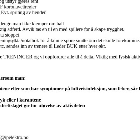
g utstyr gjøres rent
F koronavettregler
Evt. spriting av hender.
lenge man ikke kjemper om ball.
tig adferd. Avvik tas en til en med spillere for å skape trygghet.
ta stoppet
i Treningsøkta/notatbok for å kunne spore smitte om det skulle forekomme.
 etc. sendes inn av trenere til Leder BUK etter hver økt.
e TRENINGER og vi oppfordrer alle til å delta. Viktig med fysisk aktivi
 dersom man:
antene eller som har symptomer på luftveisinfeksjon, som feber, sår 
syk eller i karantene
drettslaget gir for utøvelse av aktiviteten
o@ipelektro.no