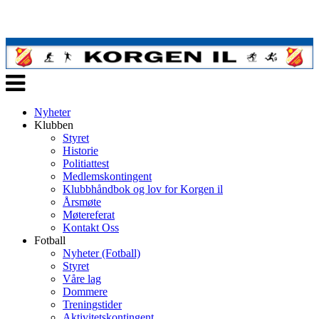
Veksle
navigasjon
Nyheter
Klubben
Styret
Historie
Politiattest
Medlemskontingent
Klubbhåndbok og lov for Korgen il
Årsmøte
Møtereferat
Kontakt Oss
Fotball
Nyheter (Fotball)
Styret
Våre lag
Dommere
Treningstider
Aktivitetskontingent