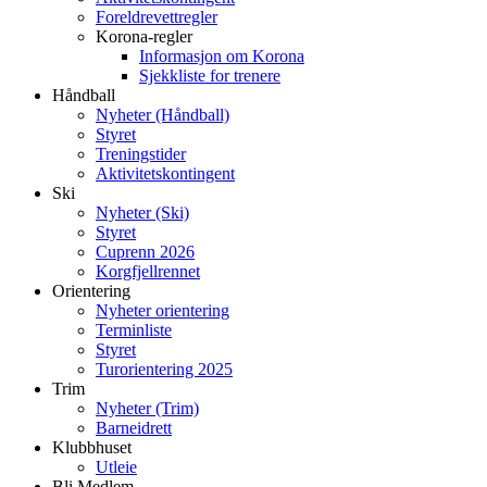
Foreldrevettregler
Korona-regler
Informasjon om Korona
Sjekkliste for trenere
Håndball
Nyheter (Håndball)
Styret
Treningstider
Aktivitetskontingent
Ski
Nyheter (Ski)
Styret
Cuprenn 2026
Korgfjellrennet
Orientering
Nyheter orientering
Terminliste
Styret
Turorientering 2025
Trim
Nyheter (Trim)
Barneidrett
Klubbhuset
Utleie
Bli Medlem