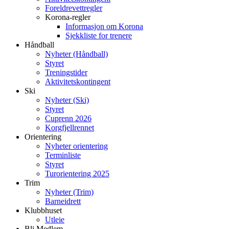
Foreldrevettregler
Korona-regler
Informasjon om Korona
Sjekkliste for trenere
Håndball
Nyheter (Håndball)
Styret
Treningstider
Aktivitetskontingent
Ski
Nyheter (Ski)
Styret
Cuprenn 2026
Korgfjellrennet
Orientering
Nyheter orientering
Terminliste
Styret
Turorientering 2025
Trim
Nyheter (Trim)
Barneidrett
Klubbhuset
Utleie
Bli Medlem