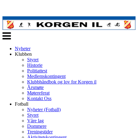
Veksle
navigasjon
Nyheter
Klubben
Styret
Historie
Politiattest
Medlemskontingent
Klubbhåndbok og lov for Korgen il
Årsmøte
Møtereferat
Kontakt Oss
Fotball
Nyheter (Fotball)
Styret
Våre lag
Dommere
Treningstider
Aktivitetskontingent