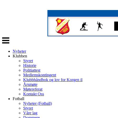
Veksle
navigasjon
Nyheter
Klubben
Styret
Historie
Politiattest
Medlemskontingent
Klubbhåndbok og lov for Korgen il
Årsmøte
Møtereferat
Kontakt Oss
Fotball
Nyheter (Fotball)
Styret
Våre lag
Dommere