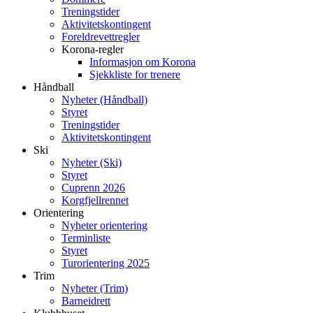
Treningstider
Aktivitetskontingent
Foreldrevettregler
Korona-regler
Informasjon om Korona
Sjekkliste for trenere
Håndball
Nyheter (Håndball)
Styret
Treningstider
Aktivitetskontingent
Ski
Nyheter (Ski)
Styret
Cuprenn 2026
Korgfjellrennet
Orientering
Nyheter orientering
Terminliste
Styret
Turorientering 2025
Trim
Nyheter (Trim)
Barneidrett