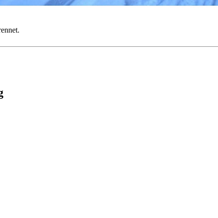
rennet.
g