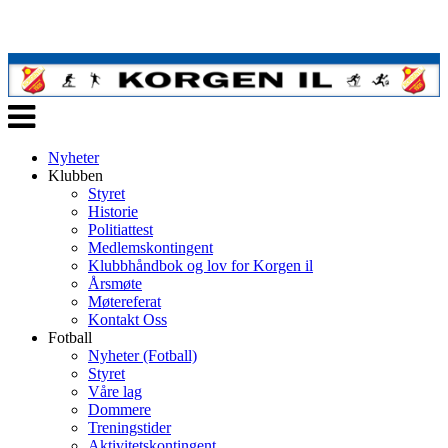
Veksle
navigasjon
Nyheter
Klubben
Styret
Historie
Politiattest
Medlemskontingent
Klubbhåndbok og lov for Korgen il
Årsmøte
Møtereferat
Kontakt Oss
Fotball
Nyheter (Fotball)
Styret
Våre lag
Dommere
Treningstider
Aktivitetskontingent