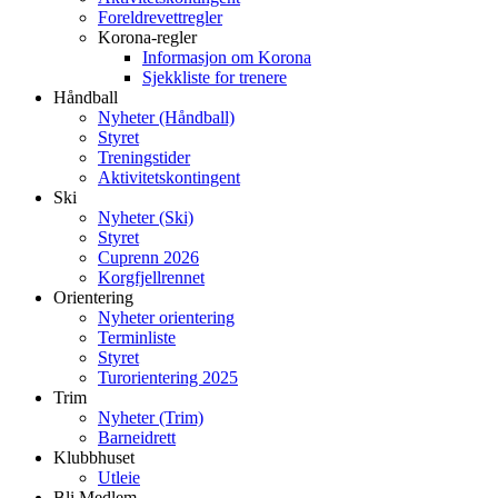
Foreldrevettregler
Korona-regler
Informasjon om Korona
Sjekkliste for trenere
Håndball
Nyheter (Håndball)
Styret
Treningstider
Aktivitetskontingent
Ski
Nyheter (Ski)
Styret
Cuprenn 2026
Korgfjellrennet
Orientering
Nyheter orientering
Terminliste
Styret
Turorientering 2025
Trim
Nyheter (Trim)
Barneidrett
Klubbhuset
Utleie
Bli Medlem