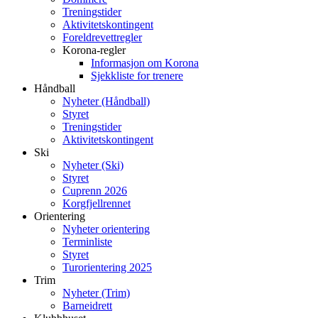
Treningstider
Aktivitetskontingent
Foreldrevettregler
Korona-regler
Informasjon om Korona
Sjekkliste for trenere
Håndball
Nyheter (Håndball)
Styret
Treningstider
Aktivitetskontingent
Ski
Nyheter (Ski)
Styret
Cuprenn 2026
Korgfjellrennet
Orientering
Nyheter orientering
Terminliste
Styret
Turorientering 2025
Trim
Nyheter (Trim)
Barneidrett