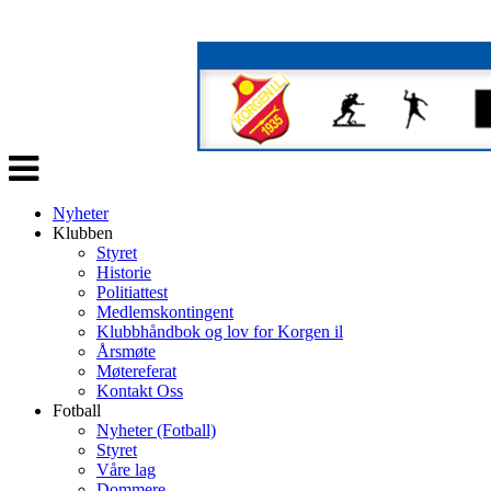
Veksle
navigasjon
Nyheter
Klubben
Styret
Historie
Politiattest
Medlemskontingent
Klubbhåndbok og lov for Korgen il
Årsmøte
Møtereferat
Kontakt Oss
Fotball
Nyheter (Fotball)
Styret
Våre lag
Dommere