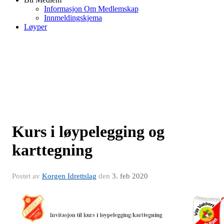
Informasjon Om Medlemskap
Innmeldingskjema
Løyper
Kurs i løypelegging og
karttegning
Postet av
Korgen Idrettslag
den
3. feb 2020