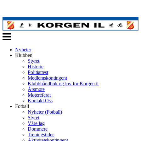
Veksle
navigasjon
Nyheter
Klubben
Styret
Historie
Politiattest
Medlemskontingent
Klubbhåndbok og lov for Korgen il
Årsmøte
Møtereferat
Kontakt Oss
Fotball
Nyheter (Fotball)
Styret
Våre lag
Dommere
Treningstider
Aktivitetskontingent