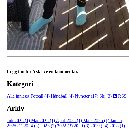
Logg inn for å skrive en kommentar.
Kategori
Alle innlegg
Fotball (4)
Håndball (4)
Nyheter (17)
Ski (3)
RSS
Arkiv
Juli 2025 (1)
Mai 2025 (1)
April 2025 (1)
Mars 2025 (1)
Januar
2025 (1)
2024 (3)
2023 (7)
2022 (3)
2020 (3)
2019 (24)
2018 (1)