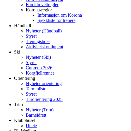
Foreldrevettregler
Korona-regler
Informasjon om Korona
Sjekkliste for trenere
Håndball
Nyheter (Håndball)
Styret
Treningstider
Aktivitetskontingent
Ski
Nyheter (Ski)
Styret
Cuprenn 2026
Korgfjellrennet
Orientering
Nyheter orientering
Terminliste
Styret
Turorientering 2025
Trim
Nyheter (Trim)
Barneidrett
Klubbhuset
Utleie
Bli Medlem