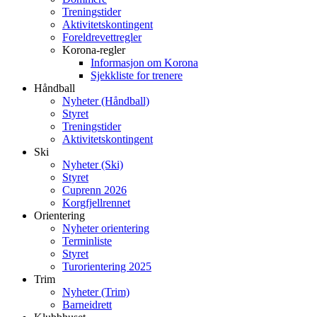
Treningstider
Aktivitetskontingent
Foreldrevettregler
Korona-regler
Informasjon om Korona
Sjekkliste for trenere
Håndball
Nyheter (Håndball)
Styret
Treningstider
Aktivitetskontingent
Ski
Nyheter (Ski)
Styret
Cuprenn 2026
Korgfjellrennet
Orientering
Nyheter orientering
Terminliste
Styret
Turorientering 2025
Trim
Nyheter (Trim)
Barneidrett