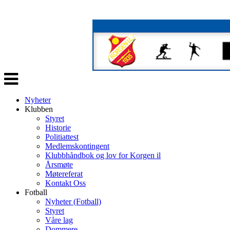
Veksle
navigasjon
Nyheter
Klubben
Styret
Historie
Politiattest
Medlemskontingent
Klubbhåndbok og lov for Korgen il
Årsmøte
Møtereferat
Kontakt Oss
Fotball
Nyheter (Fotball)
Styret
Våre lag
Dommere