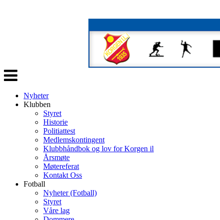
Veksle
navigasjon
Nyheter
Klubben
Styret
Historie
Politiattest
Medlemskontingent
Klubbhåndbok og lov for Korgen il
Årsmøte
Møtereferat
Kontakt Oss
Fotball
Nyheter (Fotball)
Styret
Våre lag
Dommere