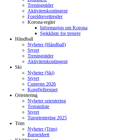
Treningstider
Aktivitetskontingent
Foreldrevettregler
Korona-regler
Informasjon om Korona
Sjekkliste for trenere
Håndball
Nyheter (Håndball)
Styret
Treningstider
Aktivitetskontingent
Ski
Nyheter (Ski)
Styret
Cuprenn 2026
Korgfjellrennet
Orientering
Nyheter orientering
Terminliste
Styret
Turorientering 2025
Trim
Nyheter (Trim)
Barneidrett