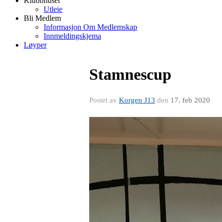
Klubbhuset
Utleie
Bli Medlem
Informasjon Om Medlemskap
Innmeldingskjema
Løyper
Stamnescup
Postet av
Korgen J13
den
17. feb 2020