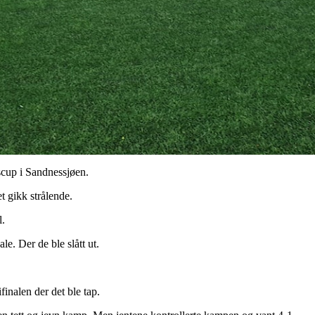
escup i Sandnessjøen.
et gikk strålende.
l.
ale. Der de ble slått ut.
finalen der det ble tap.