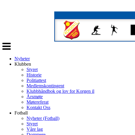
Veksle
navigasjon
Nyheter
Klubben
Styret
Historie
Politiattest
Medlemskontingent
Klubbhåndbok og lov for Korgen il
Årsmøte
Møtereferat
Kontakt Oss
Fotball
Nyheter (Fotball)
Styret
Våre lag
Dommere