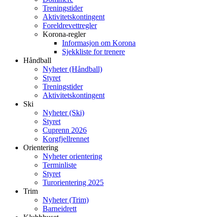
Treningstider
Aktivitetskontingent
Foreldrevettregler
Korona-regler
Informasjon om Korona
Sjekkliste for trenere
Håndball
Nyheter (Håndball)
Styret
Treningstider
Aktivitetskontingent
Ski
Nyheter (Ski)
Styret
Cuprenn 2026
Korgfjellrennet
Orientering
Nyheter orientering
Terminliste
Styret
Turorientering 2025
Trim
Nyheter (Trim)
Barneidrett