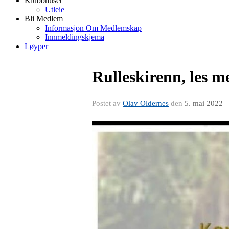
Klubbhuset
Utleie
Bli Medlem
Informasjon Om Medlemskap
Innmeldingskjema
Løyper
Rulleskirenn, les mer
Postet av
Olav Oldernes
den
5. mai 2022