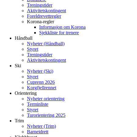
Treningstider
Aktivitetskontingent
Foreldrevettregler
Korona-regler
Informasjon om Korona
Sjekkliste for trenere
Håndball
Nyheter (Håndball)
Styret
Treningstider
Aktivitetskontingent
Ski
Nyheter (Ski)
Styret
Cuprenn 2026
Korgfjellrennet
Orientering
Nyheter orientering
Terminliste
Styret
Turorientering 2025
Trim
Nyheter (Trim)
Barneidrett