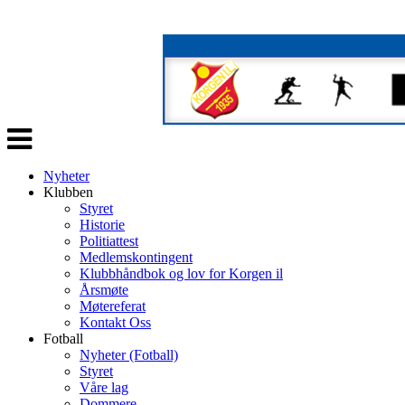
Veksle
navigasjon
Nyheter
Klubben
Styret
Historie
Politiattest
Medlemskontingent
Klubbhåndbok og lov for Korgen il
Årsmøte
Møtereferat
Kontakt Oss
Fotball
Nyheter (Fotball)
Styret
Våre lag
Dommere