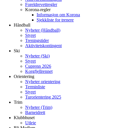
Foreldrevettregler
Korona-regler
Informasjon om Korona
Sjekkliste for trenere
Håndball
Nyheter (Håndball)
Styret
Treningstider
Aktivitetskontingent
Ski
Nyheter (Ski)
Styret
Cuprenn 2026
Korgfjellrennet
Orientering
Nyheter orientering
Terminliste
Styret
Turorientering 2025
Trim
Nyheter (Trim)
Barneidrett
Klubbhuset
Utleie
Bli Medlem