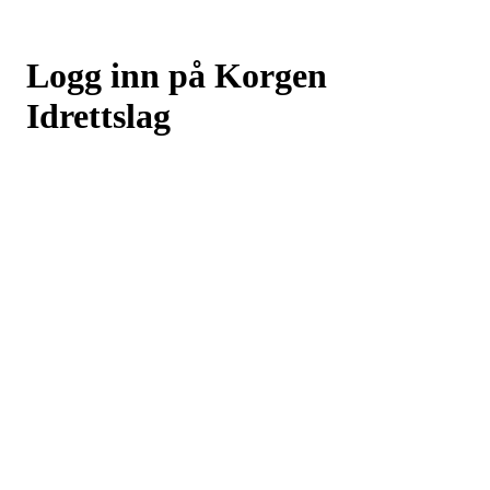
Logg inn på Korgen
Idrettslag
Logg inn eller registrer deg med din e-postadresse
Neste
eller
Logg inn med Google
Logg inn med Idrettens ID