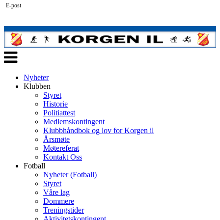
E-post
Veksle
navigasjon
Nyheter
Klubben
Styret
Historie
Politiattest
Medlemskontingent
Klubbhåndbok og lov for Korgen il
Årsmøte
Møtereferat
Kontakt Oss
Fotball
Nyheter (Fotball)
Styret
Våre lag
Dommere
Treningstider
Aktivitetskontingent