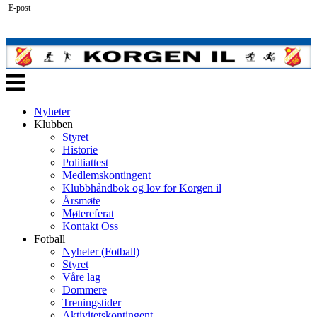
E-post
Veksle
navigasjon
Nyheter
Klubben
Styret
Historie
Politiattest
Medlemskontingent
Klubbhåndbok og lov for Korgen il
Årsmøte
Møtereferat
Kontakt Oss
Fotball
Nyheter (Fotball)
Styret
Våre lag
Dommere
Treningstider
Aktivitetskontingent