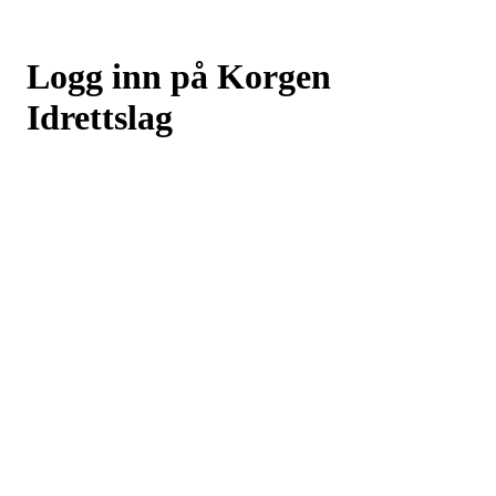
Logg inn på Korgen
Idrettslag
Logg inn eller registrer deg med din e-postadresse
Neste
eller
Logg inn med Google
Logg inn med Idrettens ID