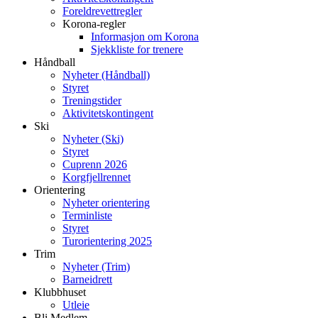
Foreldrevettregler
Korona-regler
Informasjon om Korona
Sjekkliste for trenere
Håndball
Nyheter (Håndball)
Styret
Treningstider
Aktivitetskontingent
Ski
Nyheter (Ski)
Styret
Cuprenn 2026
Korgfjellrennet
Orientering
Nyheter orientering
Terminliste
Styret
Turorientering 2025
Trim
Nyheter (Trim)
Barneidrett
Klubbhuset
Utleie
Bli Medlem