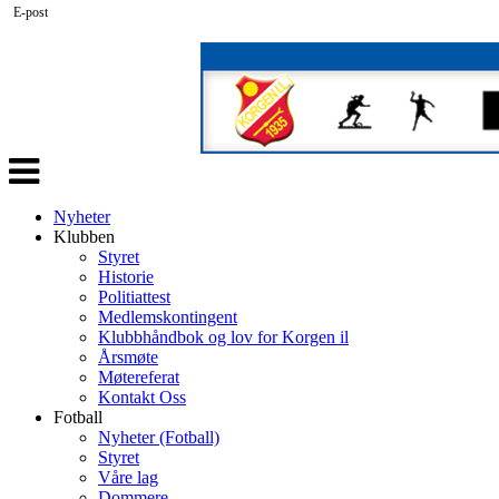
E-post
Veksle
navigasjon
Nyheter
Klubben
Styret
Historie
Politiattest
Medlemskontingent
Klubbhåndbok og lov for Korgen il
Årsmøte
Møtereferat
Kontakt Oss
Fotball
Nyheter (Fotball)
Styret
Våre lag
Dommere