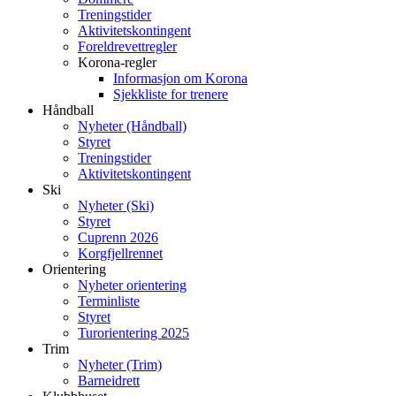
Treningstider
Aktivitetskontingent
Foreldrevettregler
Korona-regler
Informasjon om Korona
Sjekkliste for trenere
Håndball
Nyheter (Håndball)
Styret
Treningstider
Aktivitetskontingent
Ski
Nyheter (Ski)
Styret
Cuprenn 2026
Korgfjellrennet
Orientering
Nyheter orientering
Terminliste
Styret
Turorientering 2025
Trim
Nyheter (Trim)
Barneidrett