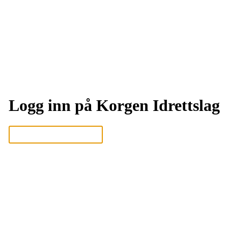
Logg inn på Korgen Idrettslag
Logg inn eller registrer deg med din e-postadresse
Neste
eller
Logg inn med Google
Logg inn med Idrettens ID