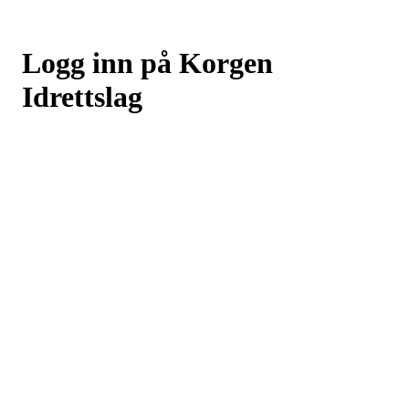
Logg inn på Korgen
Idrettslag
Logg inn eller registrer deg med din e-postadresse
Neste
eller
Logg inn med Google
Logg inn med Idrettens ID