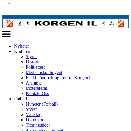
E-post
Veksle
navigasjon
Nyheter
Klubben
Styret
Historie
Politiattest
Medlemskontingent
Klubbhåndbok og lov for Korgen il
Årsmøte
Møtereferat
Kontakt Oss
Fotball
Nyheter (Fotball)
Styret
Våre lag
Dommere
Treningstider
Aktivitetskontingent