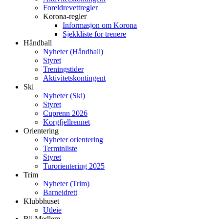
Foreldrevettregler
Korona-regler
Informasjon om Korona
Sjekkliste for trenere
Håndball
Nyheter (Håndball)
Styret
Treningstider
Aktivitetskontingent
Ski
Nyheter (Ski)
Styret
Cuprenn 2026
Korgfjellrennet
Orientering
Nyheter orientering
Terminliste
Styret
Turorientering 2025
Trim
Nyheter (Trim)
Barneidrett
Klubbhuset
Utleie
Bli Medlem