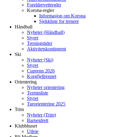
Foreldrevettregler
Korona-regler
Informasjon om Korona
Sjekkliste for trenere
Håndball
Nyheter (Håndball)
Styret
Treningstider
Aktivitetskontingent
Ski
Nyheter (Ski)
Styret
Cuprenn 2026
Korgfjellrennet
Orientering
Nyheter orientering
Terminliste
Styret
Turorientering 2025
Trim
Nyheter (Trim)
Barneidrett
Klubbhuset
Utleie
Bli Medlem