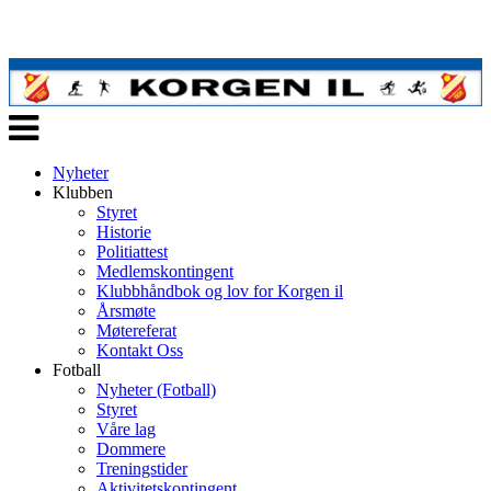
Veksle
navigasjon
Nyheter
Klubben
Styret
Historie
Politiattest
Medlemskontingent
Klubbhåndbok og lov for Korgen il
Årsmøte
Møtereferat
Kontakt Oss
Fotball
Nyheter (Fotball)
Styret
Våre lag
Dommere
Treningstider
Aktivitetskontingent