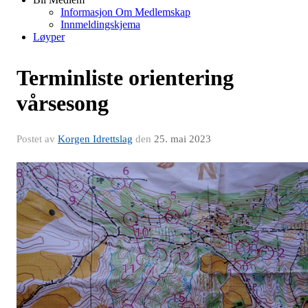
Informasjon Om Medlemskap
Innmeldingskjema
Løyper
Terminliste orientering
vårsesong
Postet av
Korgen Idrettslag
den
25. mai 2023