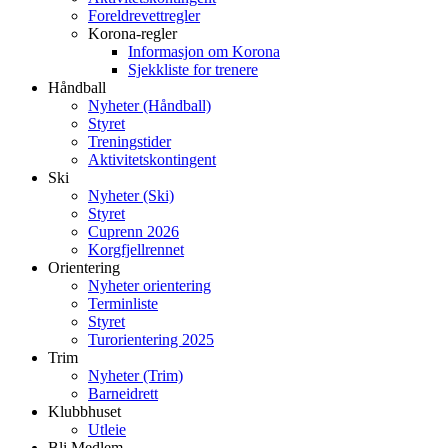
Foreldrevettregler
Korona-regler
Informasjon om Korona
Sjekkliste for trenere
Håndball
Nyheter (Håndball)
Styret
Treningstider
Aktivitetskontingent
Ski
Nyheter (Ski)
Styret
Cuprenn 2026
Korgfjellrennet
Orientering
Nyheter orientering
Terminliste
Styret
Turorientering 2025
Trim
Nyheter (Trim)
Barneidrett
Klubbhuset
Utleie
Bli Medlem