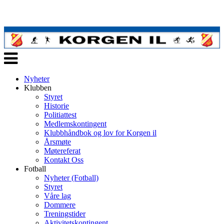
Veksle
navigasjon
Nyheter
Klubben
Styret
Historie
Politiattest
Medlemskontingent
Klubbhåndbok og lov for Korgen il
Årsmøte
Møtereferat
Kontakt Oss
Fotball
Nyheter (Fotball)
Styret
Våre lag
Dommere
Treningstider
Aktivitetskontingent