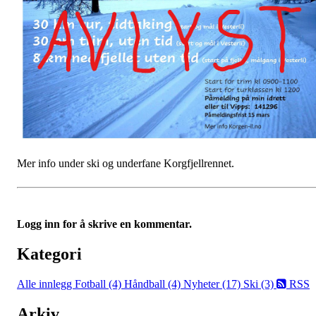
Mer info under ski og underfane Korgfjellrennet.
Logg inn for å skrive en kommentar.
Kategori
Alle innlegg
Fotball (4)
Håndball (4)
Nyheter (17)
Ski (3)
RSS
Arkiv