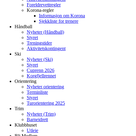
Foreldrevettregler
Korona-regler
Informasjon om Korona
Sjekkliste for trenere
Håndball
Nyheter (Håndball)
Styret
Treningstider
Aktivitetskontingent
Ski
Nyheter (Ski)
Styret
Cuprenn 2026
Korgfjellrennet
Orientering
Nyheter orientering
Terminliste
Styret
Turorientering 2025
Trim
Nyheter (Trim)
Barneidrett
Klubbhuset
Utleie
Bli Medlem