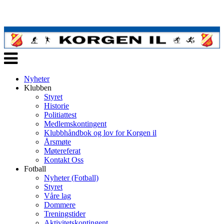
Veksle
navigasjon
Nyheter
Klubben
Styret
Historie
Politiattest
Medlemskontingent
Klubbhåndbok og lov for Korgen il
Årsmøte
Møtereferat
Kontakt Oss
Fotball
Nyheter (Fotball)
Styret
Våre lag
Dommere
Treningstider
Aktivitetskontingent