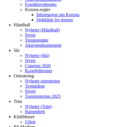
Foreldrevettregler
Korona-regler
Informasjon om Korona
Sjekkliste for trenere
Håndball
Nyheter (Håndball)
Styret
Treningstider
Aktivitetskontingent
Ski
Nyheter (Ski)
Styret
Cuprenn 2026
Korgfjellrennet
Orientering
Nyheter orientering
Terminliste
Styret
Turorientering 2025
Trim
Nyheter (Trim)
Barneidrett
Klubbhuset
Utleie
Bli Medlem