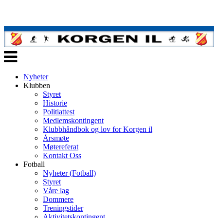
Veksle
navigasjon
Nyheter
Klubben
Styret
Historie
Politiattest
Medlemskontingent
Klubbhåndbok og lov for Korgen il
Årsmøte
Møtereferat
Kontakt Oss
Fotball
Nyheter (Fotball)
Styret
Våre lag
Dommere
Treningstider
Aktivitetskontingent