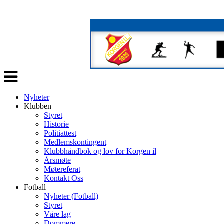
Veksle
navigasjon
Nyheter
Klubben
Styret
Historie
Politiattest
Medlemskontingent
Klubbhåndbok og lov for Korgen il
Årsmøte
Møtereferat
Kontakt Oss
Fotball
Nyheter (Fotball)
Styret
Våre lag
Dommere