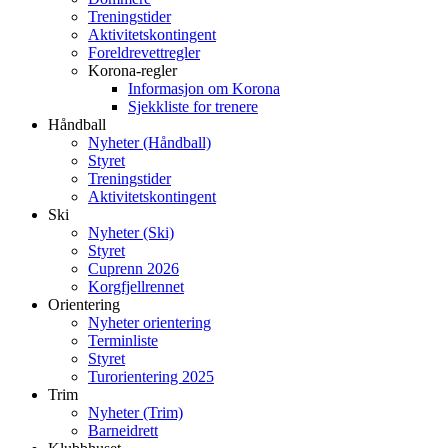
Treningstider
Aktivitetskontingent
Foreldrevettregler
Korona-regler
Informasjon om Korona
Sjekkliste for trenere
Håndball
Nyheter (Håndball)
Styret
Treningstider
Aktivitetskontingent
Ski
Nyheter (Ski)
Styret
Cuprenn 2026
Korgfjellrennet
Orientering
Nyheter orientering
Terminliste
Styret
Turorientering 2025
Trim
Nyheter (Trim)
Barneidrett