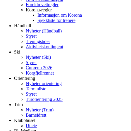
Foreldrevettregler
Korona-regler
Informasjon om Korona
Sjekkliste for trenere
Håndball
Nyheter (Håndball)
Styret
Treningstider
Aktivitetskontingent
Ski
Nyheter (Ski)
Styret
Cuprenn 2026
Korgfjellrennet
Orientering
Nyheter orientering
Terminliste
Styret
Turorientering 2025
Trim
Nyheter (Trim)
Barneidrett
Klubbhuset
Utleie
Bli Medlem