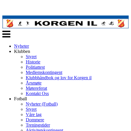
Veksle
navigasjon
Nyheter
Klubben
Styret
Historie
Politiattest
Medlemskontingent
Klubbhåndbok og lov for Korgen il
Årsmøte
Møtereferat
Kontakt Oss
Fotball
Nyheter (Fotball)
Styret
Våre lag
Dommere
Treningstider
Aktivitetskontingent